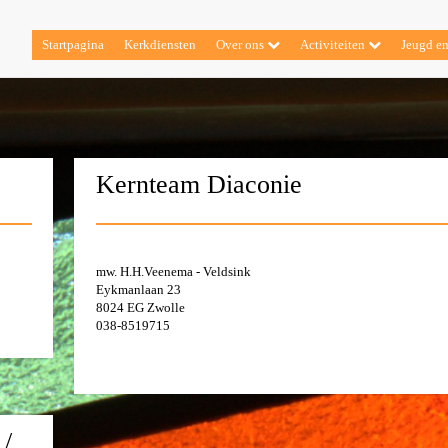
Startpagina
Kerkdiensten
Over ons
Activiteiten
Jeugd e
Kernteam Diaconie
mw. H.H.Veenema - Veldsink
Eykmanlaan 23
8024 EG Zwolle
038-8519715
 /